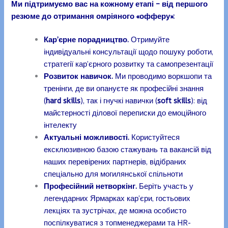
Ми підтримуємо вас на кожному етапі – від першого
резюме до отримання омріяного «офферу»:
Кар’єрне порадництво.
Отримуйте
індивідуальні консультації щодо пошуку роботи,
стратегії кар’єрного розвитку та самопрезентації
Розвиток
навичок.
Ми проводимо воркшопи та
тренінги, де ви опануєте як професійні знання
(
hard skills
), так і гнучкі навички (
soft skills
): від
майстерності ділової переписки до емоційного
інтелекту
Актуальні можливості.
Користуйтеся
ексклюзивною базою стажувань та вакансій від
наших перевірених партнерів, відібраних
спеціально для могилянської спільноти
Професійний нетворкінг.
Беріть участь у
легендарних Ярмарках кар’єри, гостьових
лекціях та зустрічах, де можна особисто
поспілкуватися з топменеджерами та HR-