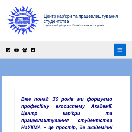
Перейти
до
Центр кар'єри та працевлаштування
вмісту
студентства
Національний університет "Києво-Могилянська академія"
Вже понад 30 років ми формуємо
професійну екосистему Академії.
Центр кар’єри та
працевлаштування студентства
НаУКМА – це простір, де академічні