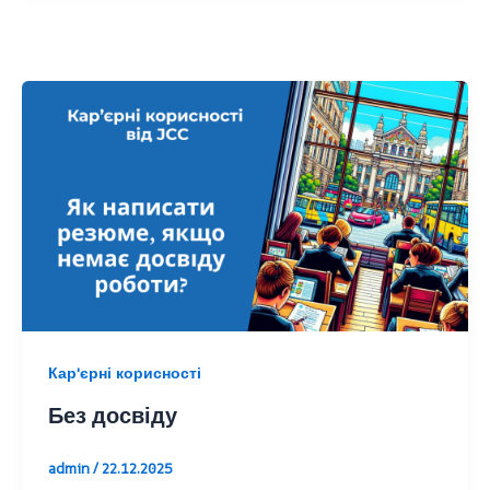
Кар'єрні корисності
Без досвіду
admin
/
22.12.2025