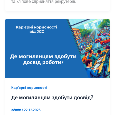
та кліпове сприйняття рекрутерів.
Кар'єрні корисності
Де могилянцям здобути досвід?
admin
/
22.12.2025