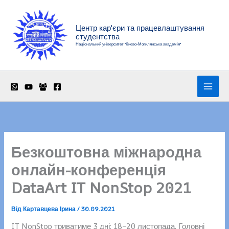
Перейти
до
Центр кар'єри та працевлаштування
вмісту
студентства
Національний університет "Києво-Могилянська академія"
Безкоштовна міжнародна
онлайн-конференція
DataArt IT NonStop 2021
Від
Картавцева Ірина
/
30.09.2021
IT NonStop триватиме 3 дні: 18–20 листопада. Головні