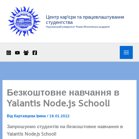
Перейти
до
Центр кар'єри та працевлаштування
вмісту
студентства
Національний університет "Києво-Могилянська академія"
Безкоштовне навчання в
Yalantis Node.js School!
Від
Картавцева Ірина
/
18.01.2022
Запрошуємо студентів на безкоштовне навчання в
Yalantis Node.js School!