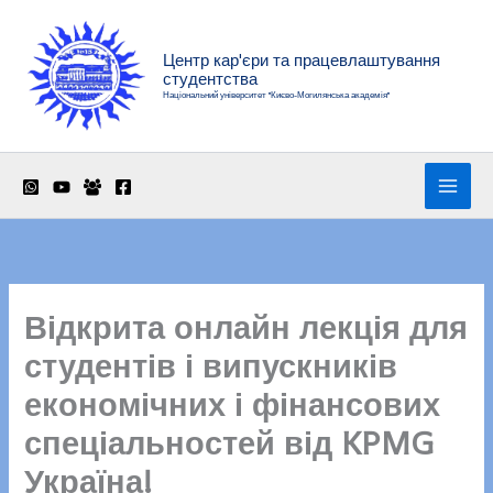
Перейти
до
Центр кар'єри та працевлаштування
вмісту
студентства
Національний університет "Києво-Могилянська академія"
Відкрита онлайн лекція для
студентів і випускників
економічних і фінансових
спеціальностей від KPMG
Україна!