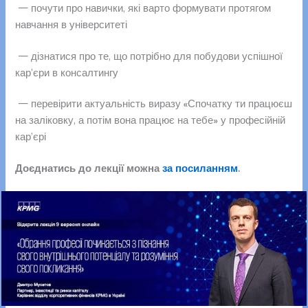
— почути про навички, які варто формувати протягом
навчання в університеті
— дізнатися про те, що потрібно для побудови успішної
кар’єри в консалтингу
— перевірити актуальність виразу «Спочатку ти працюєш
на заліковку, а потім вона працює на тебе» у професійній
кар’єрі
Доєднатись до лекції можна
за посиланням
.