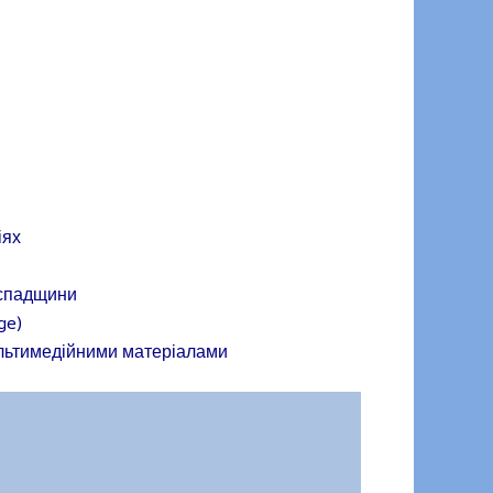
іях
а спадщини
ge)
ультимедійними матеріалами