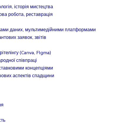
логія, історія мистецтва
ова робота, реставрація
зами даних, мультимедійними платформами
антових заявок, звітів
ітелінгу (Canva, Figma)
родної співпраці
иставковими концепціями
авових аспектів спадщини
ня
сть