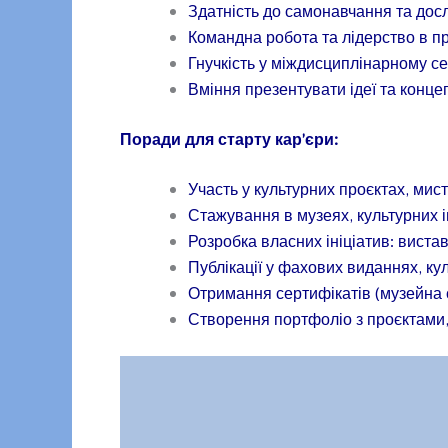
Здатність до самонавчання та дос
Командна робота та лідерство в п
Гнучкість у міждисциплінарному с
Вміння презентувати ідеї та конце
Поради для старту кар’єри:
Участь у культурних проєктах, мис
Стажування в музеях, культурних і
Розробка власних ініціатив: виставк
Публікації у фахових виданнях, ку
Отримання сертифікатів (музейна с
Створення портфоліо з проєктами