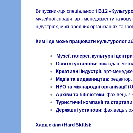
Випускник/ця спеціальності
В12 «Культуро
музейної справи, арт-менеджменту та комуні
індустріях, міжнародних організаціях та гр
Ким і де може працювати культуролог а
Музеї, галереї, культурні центри
Освітні установи
: викладач, мето
Креативні індустрії
: арт-менедже
Медіа та видавництва
: редактор,
НУО та міжнародні організації (U
Архіви та бібліотеки
: фахівець з
Туристичні компанії та стартапи
Державні установи
: фахівець з 
Хард скіли (Hard Skills):