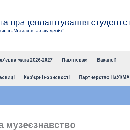
 та працевлаштування студентс
"Києво-Могилянська академія"
ар’єрна мапа 2026-2027
Партнерам
Вакансії
асниці
Кар’єрні корисності
Партнерство НаУКМА та
та музеєзнавство