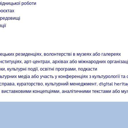
лідницької роботи
роєктах
ередовищі
пції
тецьких резиденціях, волонтерстві в музеях або галереях
нституціях, арт-центрах, архівах або міжнародних організац
и, культурні події, освітні програми, подкасти
льтурних медіа або участь у конференціях з культурології т
права, кураторство, культурний менеджмент, digital herita
, виставковими концепціями, аналітичними текстами або м