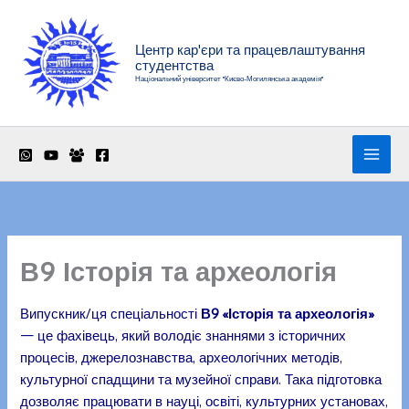
Перейти
до
Центр кар'єри та працевлаштування
вмісту
студентства
Національний університет "Києво-Могилянська академія"
В9 Історія та археологія
Випускник/ця спеціальності
В9 «Історія та археологія»
— це фахівець, який володіє знаннями з історичних
процесів, джерелознавства, археологічних методів,
культурної спадщини та музейної справи. Така підготовка
дозволяє працювати в науці, освіті, культурних установах,