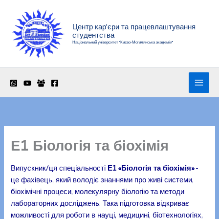
Перейти
до
Центр кар'єри та працевлаштування
вмісту
студентства
Національний університет "Києво-Могилянська академія"
Е1 Біологія та біохімія
Випускник/ця спеціальності
Е1 «Біологія та біохімія»
-
це фахівець, який володіє знаннями про живі системи,
біохімічні процеси, молекулярну біологію та методи
лабораторних досліджень. Така підготовка відкриває
можливості для роботи в науці, медицині, біотехнологіях,