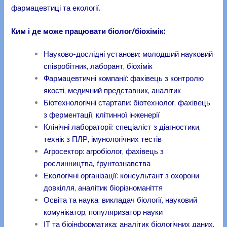
фармацевтиці та екології.
Ким і де може працювати біолог/біохімік:
Науково-дослідні установи: молодший науковий
співробітник, лаборант, біохімік
Фармацевтичні компанії: фахівець з контролю
якості, медичний представник, аналітик
Біотехнологічні стартапи: біотехнолог, фахівець
з ферментації, клітинної інженерії
Клінічні лабораторії: спеціаліст з діагностики,
технік з ПЛР, імунологічних тестів
Агросектор: агробіолог, фахівець з
рослинництва, ґрунтознавства
Екологічні організації: консультант з охорони
довкілля, аналітик біорізноманіття
Освіта та наука: викладач біології, науковий
комунікатор, популяризатор науки
ІТ та біоінформатика: аналітик біологічних даних,