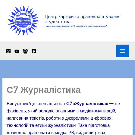
Перейти
до
Центр кар'єри та працевлаштування
вмісту
студентства
Національний університет "Києво-Могилянська академія"
С7 Журналістика
Випускник/ця спеціальності
С7 «Журналістика»
— це
фахівець, який володіє знаннями з медіакомунікацій,
написання текстів, роботи з джерелами, цифрових
технологій та етики журналістики. Така підготовка
дозволяє працювати в медіа, PR, видавництвах,