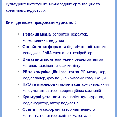
культурних інституціях, міжнародних організаціях та
креативних індустріях.
Ким і де може працювати журналіст:
Редакції медіа
: репортер, редактор,
кореспондент, ведучий
Онлайн-платформи та digital-агенції
: контент-
менеджер, SMM-спеціаліст, копірайтер
Видавництва
: літературний редактор, автор
колонок, фахівець з фактчекінгу
PR та комунікаційні агентства
: PR-менеджер,
медіапланер, фахівець з кризових комунікацій
НУО та міжнародні організації
: комунікаційний
консультант, автор інформаційних кампаній
Культурні установи
: журналіст-культуролог,
медіа-куратор, автор подкастів
Освітні платформи
: автор навчального
контенту, редактор освітніх матеріалів