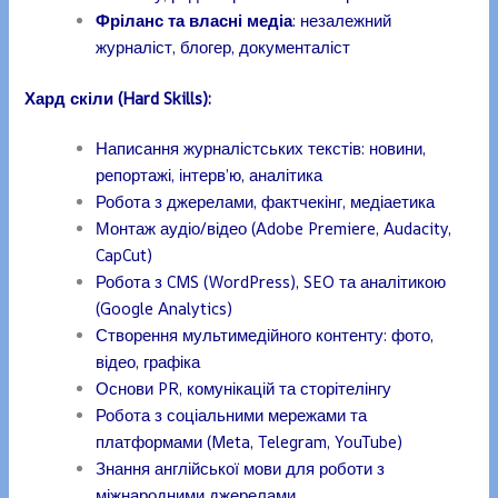
Фріланс та власні медіа
: незалежний
журналіст, блогер, документаліст
Хард скіли (Hard Skills):
Написання журналістських текстів: новини,
репортажі, інтерв’ю, аналітика
Робота з джерелами, фактчекінг, медіаетика
Монтаж аудіо/відео (Adobe Premiere, Audacity,
CapCut)
Робота з CMS (WordPress), SEO та аналітикою
(Google Analytics)
Створення мультимедійного контенту: фото,
відео, графіка
Основи PR, комунікацій та сторітелінгу
Робота з соціальними мережами та
платформами (Meta, Telegram, YouTube)
Знання англійської мови для роботи з
міжнародними джерелами