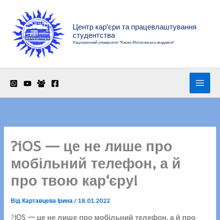
Перейти
до
Центр кар'єри та працевлаштування
вмісту
студентства
Національний університет "Києво-Могилянська академія"
?iOS — це не лише про
мобільний телефон, а й
про твою кар‘єру!
Від
Картавцева Ірина
/
18.01.2022
?
iOS — це не лише про мобільний телефон, а й про