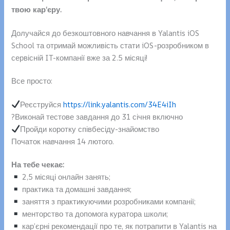
твою кар‘єру.
Долучайся до безкоштовного навчання в Yalantis iOS
School та отримай можливість стати iOS-розробником в
сервісній IT-компанії вже за 2.5 місяці!
Все просто:
Реєструйся
https://link.yalantis.com/34E4iIh
?Виконай тестове завдання до 31 січня включно
Пройди коротку співбесіду-знайомство
Початок навчання 14 лютого.
На тебе чекає:
2,5 місяці онлайн занять;
практика та домашні завдання;
заняття з практикуючими розробниками компанії;
менторство та допомога куратора школи;
кар’єрні рекомендації про те, як потрапити в Yalantis на