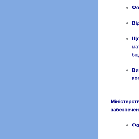
Фо
Ві
Що
ма
бю
Ви
вп
Міністерст
забезпечен
Фо