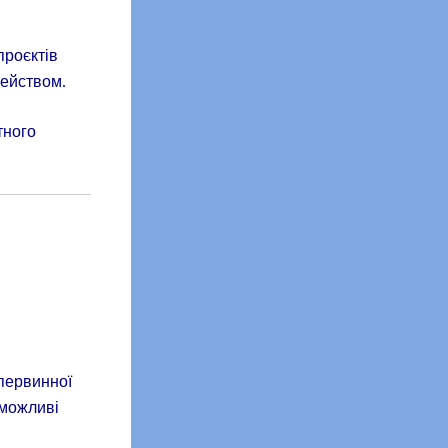
проєктів
чейством.
тного
первинної
(можливі