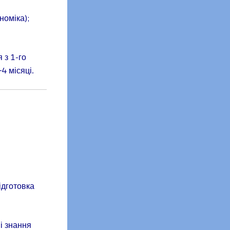
номіка);
.
 з 1-го
–4 місяці.
ідготовка
ві знання