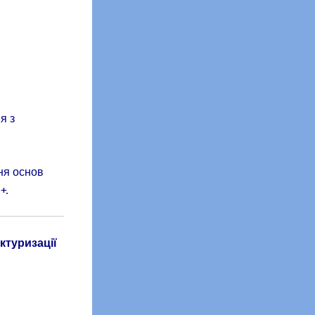
я з
ння основ
e+.
ктуризації