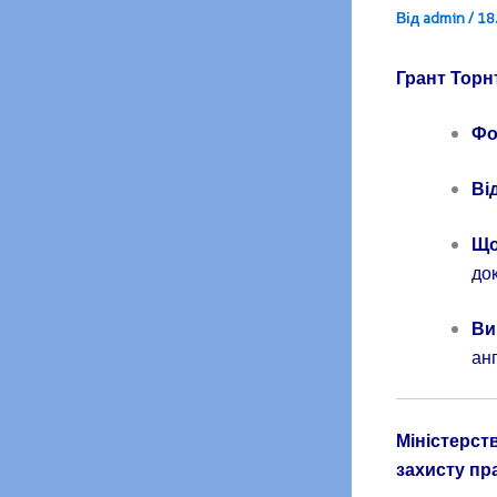
Від
admin
/
18
Грант Торн
Фо
Ві
Що
док
Ви
ан
Міністерст
захисту пр