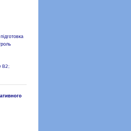
 підготовка
троль
е B2;
мативного