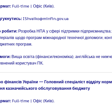
рмат:
Full-time | Офіс (Київ).
дгукнутись:
IShvaiko@minfin.gov.ua
 робити:
Розробка НПА у сфері підтримки підприємництва;
теріалів щодо програм міжнародної технічної допомоги; кон
джетних програм.
моги:
Вища освіта (фінанси/економіка); англійська не нижч
евнений користувач ПК.
во фінансів України — Головний спеціаліст відділу нор
ня казначейського обслуговування бюджету
рмат:
Full-time | Офіс (Київ).