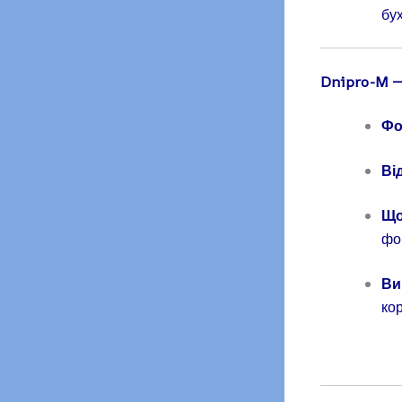
бух
Dnipro-M —
Фо
Ві
Що
фор
Ви
кор