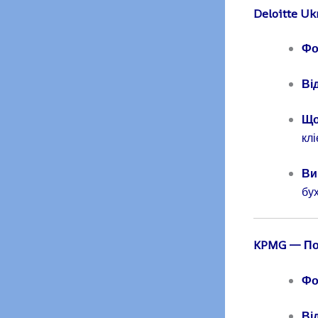
Deloitte Uk
Фо
Ві
Що
кл
Ви
бух
KPMG
— По
Фо
Ві