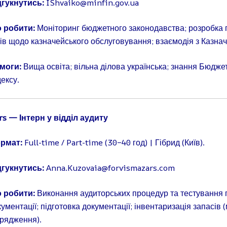
дгукнутись:
IShvaiko@minfin.gov.ua
 робити:
Моніторинг бюджетного законодавства; розробка 
тів щодо казначейського обслуговування; взаємодія з Казна
моги:
Вища освіта; вільна ділова українська; знання Бюдже
дексу.
rs — Інтерн у відділ аудиту
рмат:
Full-time / Part-time (30–40 год) | Гібрид (Київ).
дгукнутись:
Anna.Kuzovaia@forvismazars.com
 робити:
Виконання аудиторських процедур та тестування 
ументації; підготовка документації; інвентаризація запасів 
дрядження).