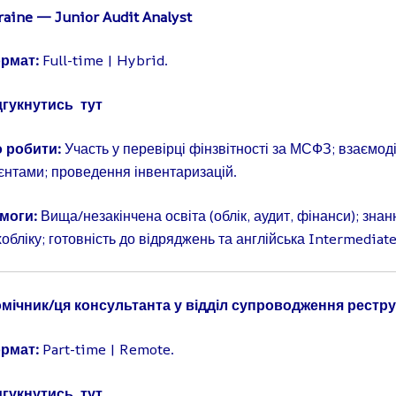
raine — Junior Audit Analyst
рмат:
Full-time | Hybrid.
дгукнутись
тут
 робити:
Участь у перевірці фінзвітності за МСФЗ; взаємоді
ієнтами; проведення інвентаризацій.
моги:
Вища/незакінчена освіта (облік, аудит, фінанси); зна
обліку; готовність до відряджень та англійська Intermediat
мічник/ця консультанта у відділ супроводження рестру
рмат:
Part-time | Remote.
дгукнутись
тут