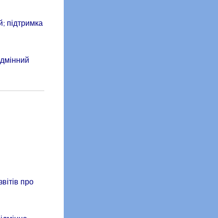
й; підтримка
ідмінний
звітів про