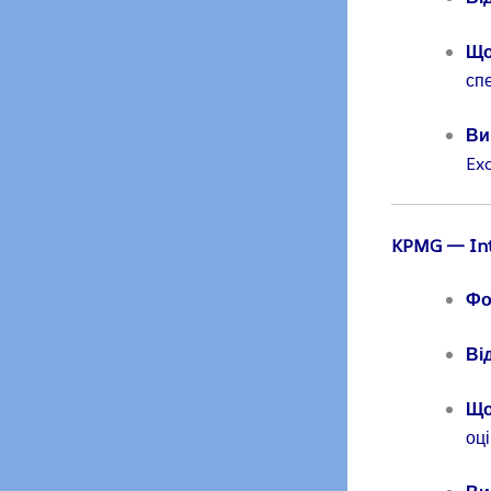
Що
спе
Ви
Exc
KPMG
— Int
Фо
Ві
Що
оці