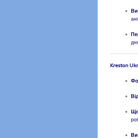
Ви
ан
Пе
дн
Kreston Uk
Фо
Ві
Що
ро
Ви