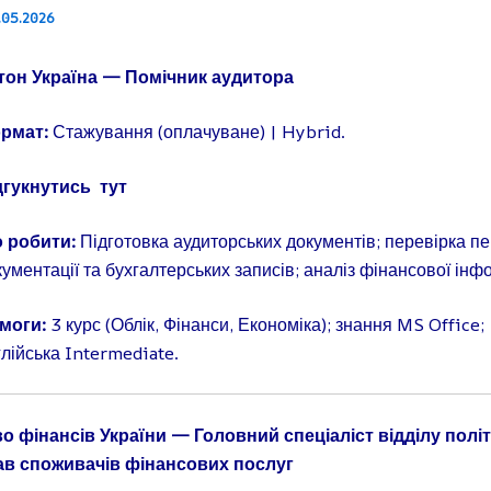
.05.2026
тон Україна — Помічник аудитора
рмат:
Стажування (оплачуване) | Hybrid.
дгукнутись
тут
 робити:
Підготовка аудиторських документів; перевірка п
ументації та бухгалтерських записів; аналіз фінансової інф
моги:
3 курс (Облік, Фінанси, Економіка); знання MS Office;
глійська Intermediate.
во фінансів України — Головний спеціаліст відділу полі
ав споживачів фінансових послуг