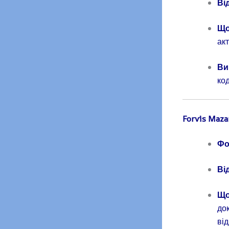
Ві
Що
ак
Ви
ко
Forvis Maza
Фо
Ві
Що
док
ві