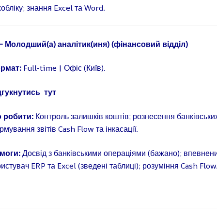
обліку; знання Excel та Word.
 Молодший(а) аналітик(иня) (фінансовий відділ)
рмат:
Full-time | Офіс (Київ).
дгукнутись
тут
 робити:
Контроль залишків коштів; рознесення банківськи
мування звітів Cash Flow та інкасації.
моги:
Досвід з банківськими операціями (бажано); впевнен
истувач ERP та Excel (зведені таблиці); розуміння Cash Flow