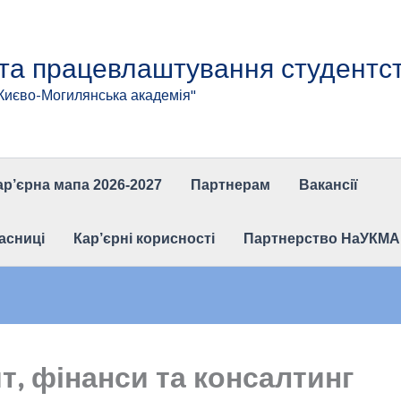
 та працевлаштування студентс
"Києво-Могилянська академія"
ар’єрна мапа 2026-2027
Партнерам
Вакансії
асниці
Кар’єрні корисності
Партнерство НаУКМА та
т, фінанси та консалтинг