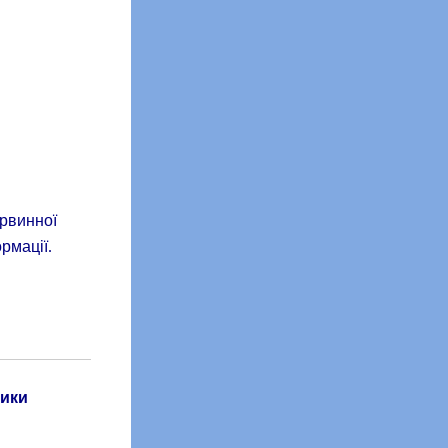
ервинної
ормації.
тики