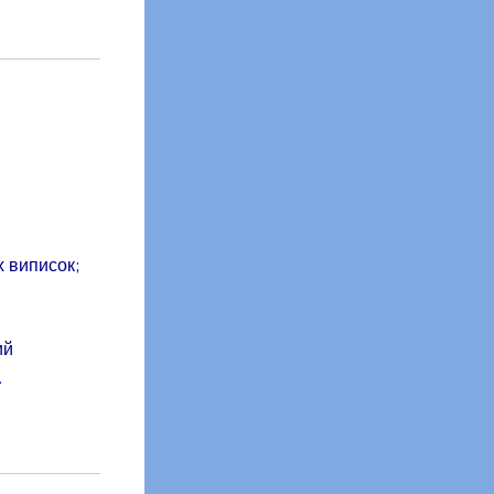
х виписок;
ий
.