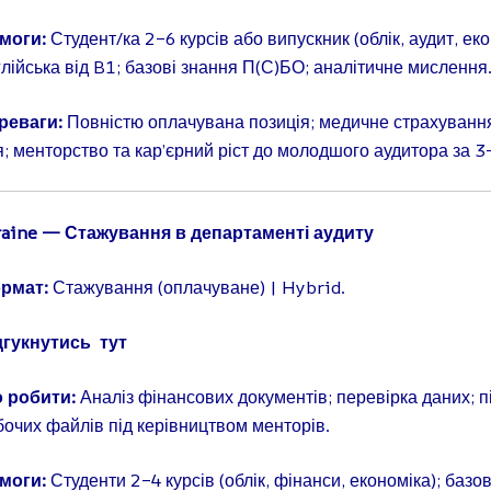
моги:
Студент/ка 2–6 курсів або випускник (облік, аудит, еко
глійська від B1; базові знання П(С)БО; аналітичне мислення
реваги:
Повністю оплачувана позиція; медичне страхування
я; менторство та кар’єрний ріст до молодшого аудитора за 3
raine — Стажування в департаменті аудиту
рмат:
Стажування (оплачуване) | Hybrid.
дгукнутись
тут
 робити:
Аналіз фінансових документів; перевірка даних; п
бочих файлів під керівництвом менторів.
моги:
Студенти 2–4 курсів (облік, фінанси, економіка); базо