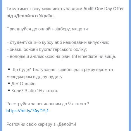
Ти матимеш таку можливість завдяки
Audit One Day Offer
від «Делойт» в Україні
.
Приєднуйся до онлайн-відбору, якщо ти:
– студент/ка 3–6 курсу або нещодавній випускник;
– знаєш основи бухгалтерського обліку;
– володієш англійською на рівні Intermediate чи вище.
Що буде? Тестування і співбесіда з рекрутером та
менеджером відділу аудиту.
Де? Онлайн.
Коли? 9 або 10 лютого.
Реєструйся за посиланням до 9 лютого ?
https://bit.ly/34yDYj1
.
Розпочни свою кар’єру з «Делойт»!