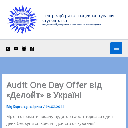
Перейти
до
Центр кар'єри та працевлаштування
вмісту
студентства
Національний університет "Києво-Могилянська академія"
Audit One Day Offer від
«Делойт» в Україні
Від
Картавцева Ірина
/
04.02.2022
Мрієш отримати посаду аудитора або інтерна за один
день без купи співбесід і довгого очікування?