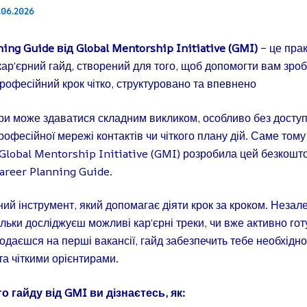
.06.2026
ning Guide від Global Mentorship Initiative (GMI)
– це пра
кар’єрний гайд, створений для того, щоб допомогти вам зро
рофесійний крок чітко, структуровано та впевнено
єри може здаватися складним викликом, особливо без досту
професійної мережі контактів чи чіткого плану дій. Саме том
lobal Mentorship Initiative (GMI) розробила цей безкошт
Career Planning Guide.
ий інструмент, який допомагає діяти крок за кроком. Незал
тільки досліджуєш можливі кар’єрні треки, чи вже активно го
 подаєшся на перші вакансії, гайд забезпечить тебе необхідн
та чіткими орієнтирами.
го гайду від GMI ви дізнаєтесь, як: