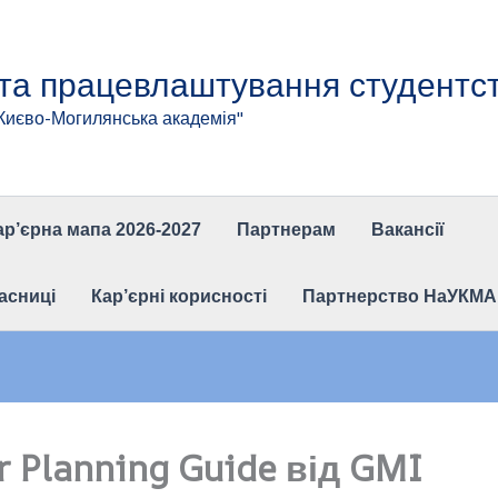
 та працевлаштування студентс
"Києво-Могилянська академія"
ар’єрна мапа 2026-2027
Партнерам
Вакансії
асниці
Кар’єрні корисності
Партнерство НаУКМА та
r Planning Guide від GMI