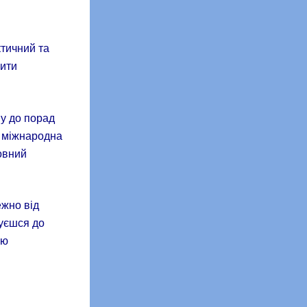
ктичний та
бити
пу до порад
у міжнародна
овний
ежно від
туєшся до
ою