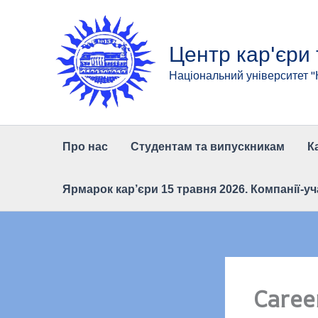
Перейти
до
вмісту
Центр кар'єри
Національний університет 
Про нас
Студентам та випускникам
К
Ярмарок кар’єри 15 травня 2026. Компанії-уч
Caree