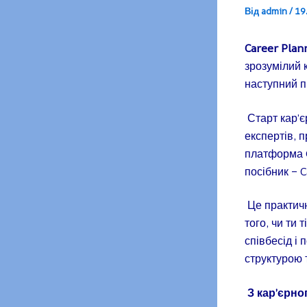
Від
admin
/
19
Career Plan
зрозумілий 
наступний п
Старт кар’
експертів, 
платформа G
посібник – 
Це практичн
того, чи ти 
співбесід і
структурою 
З кар’єрно