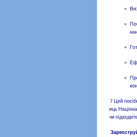
Виз
По
ка
Гот
Еф
Пр
кон
? Цей посіб
иць Націона
чи підходит
Зареєстру