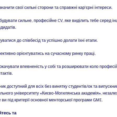
начити свої сильні сторони та справжні кар’єрні інтереси.
будувати сильне, професійне CV, яке виділить тебе серед і
ндидатів.
уватися до співбесід та успішно долати їхні етапи.
ективно орієнтуватись на сучасному ринку праці.
окачувати впевненість у собі та розширювати коло професі
тактів.
ник доступний для всіх без винятку студентів/ок та випускни
льного університету «Києво-Могилянська академія», незалеж
е ви під критерії основної менторської програми GMI.
йтесь та