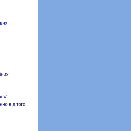
нших
йних
ків/
но від того,