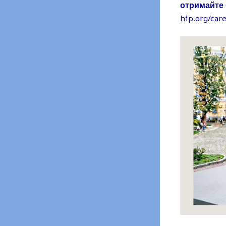
отримайте 
hip.org/car