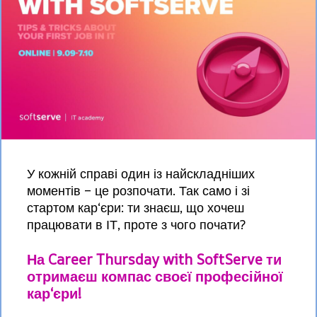
У кожній справі один із найскладніших
моментів – це розпочати. Так само і зі
стартом кар‘єри: ти знаєш, що хочеш
працювати в ІТ, проте з чого почати?
На Career Thursday with SoftServe ти
отримаєш компас своєї професійної
кар‘єри!