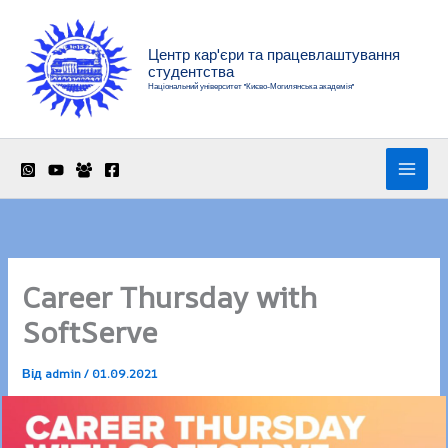
Перейти
до
Центр кар'єри та працевлаштування
вмісту
студентства
Національний університет "Києво-Могилянська академія"
Career Thursday with
SoftServe
Від
admin
/
01.09.2021