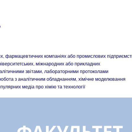
о
іях, фармацевтичних компаніях або промислових підприємст
університетських, міжнародних або прикладних
налітичними звітами, лабораторними протоколами
 робота з аналітичним обладнанням, хімічне моделювання
пулярних медіа про хімію та технології