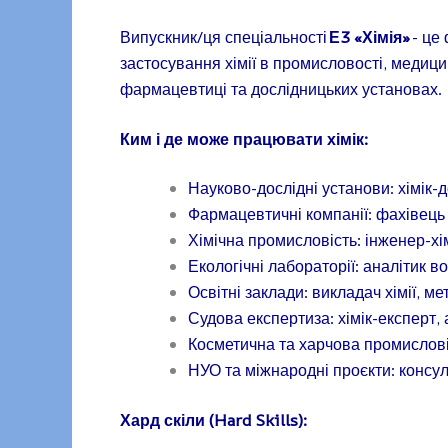
Випускник/ця спеціальності
Е3 «Хімія»
- це 
застосування хімії в промисловості, медицин
фармацевтиці та дослідницьких установах.
Ким і де може працювати хімік:
Науково-дослідні установи: хімік-д
Фармацевтичні компанії: фахівець 
Хімічна промисловість: інженер-хі
Екологічні лабораторії: аналітик во
Освітні заклади: викладач хімії, м
Судова експертиза: хімік-експерт,
Косметична та харчова промислові
НУО та міжнародні проєкти: консул
Хард скіли (Hard Skills):