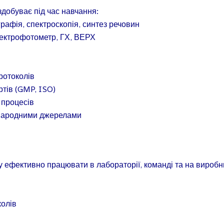
 здобуває під час навчання:
рафія, спектроскопія, синтез речовин
пектрофотометр, ГХ, ВЕРХ
протоколів
ртів (GMP, ISO)
х процесів
іжнародними джерелами
ку ефективно працювати в лабораторії, команді та на виробн
колів