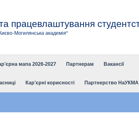
 та працевлаштування студентс
"Києво-Могилянська академія"
ар’єрна мапа 2026-2027
Партнерам
Вакансії
асниці
Кар’єрні корисності
Партнерство НаУКМА та