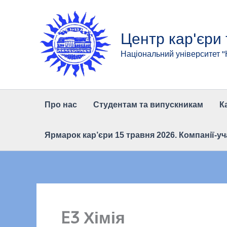
Перейти
до
вмісту
Центр кар'єри
Національний університет 
Про нас
Студентам та випускникам
К
Ярмарок кар’єри 15 травня 2026. Компанії-уч
E3 Хімія