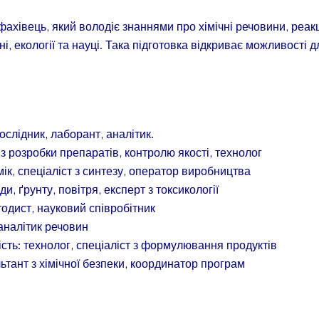
фахівець, який володіє знаннями про хімічні речовини, реакц
і, екології та науці. Така підготовка відкриває можливості 
ослідник, лаборант, аналітик.
з розробки препаратів, контролю якості, технолог
мік, спеціаліст з синтезу, оператор виробництва
ди, ґрунту, повітря, експерт з токсикології
етодист, науковий співробітник
 аналітик речовин
сть: технолог, спеціаліст з формулювання продуктів
ьтант з хімічної безпеки, координатор програм