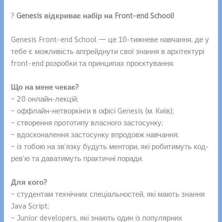
?
Genesis відкриває набір на Front-end School!
Genesis Front-end School — це 10-тижневе навчання, де у
тебе є можливість апгрейднути свої знання в архітектурі
front-end розробки та принципах проєктування.
Що на мене чекає?
– 20 онлайн-лекцій;
– оффлайн-нетворкінги в офісі Genesis (м. Київ);
– створення прототипу власного застосунку;
– вдосконалення застосунку впродовж навчання;
– із тобою на зв’язку будуть ментори, які робитимуть код-
рев’ю та даватимуть практичні поради.
Для кого?
– студентам технічних спеціальностей, які мають знання
Java Script;
– Junior developers, які знають один із популярних