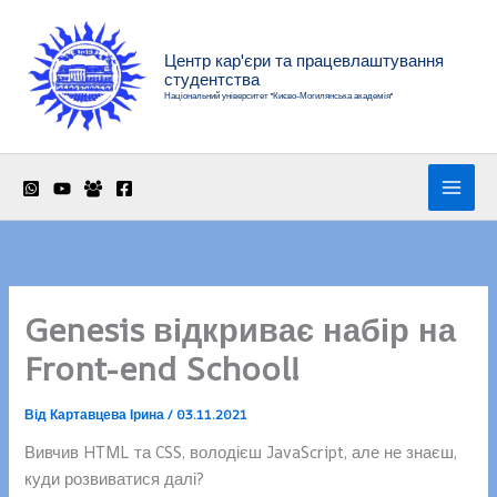
Перейти
до
Центр кар'єри та працевлаштування
вмісту
студентства
Національний університет "Києво-Могилянська академія"
Genesis відкриває набір на
Front-end School!
Від
Картавцева Ірина
/
03.11.2021
Вивчив HTML та CSS, володієш JavaScript, але не знаєш,
куди розвиватися далі?