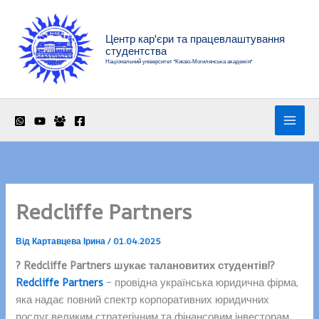
Перейти
до
Центр кар'єри та працевлаштування
вмісту
студентства
Національний університет "Києво-Могилянська академія"
Redcliffe Partners
Від
Картавцева Ірина
/
01.04.2025
? Redcliffe Partners шукає талановитих студентів!?
Redcliffe Partners
​ – провідна українська юридична фірма,
яка надає повний спектр корпоративних юридичних
послуг великим стратегічним та фінансовим інвесторам,