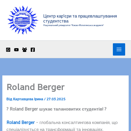
Перейти
до
Центр кар'єри та працевлаштування
вмісту
студентства
Національний університет "Києво-Могилянська академія"
Roland Berger
Від
Картавцева Ірина
/
27.03.2025
? Roland Berger шукає талановитих студентів! ?
Roland Berger
– глобальна консалтингова компанія, що
спеціалізується на трансформації та інноваціях.