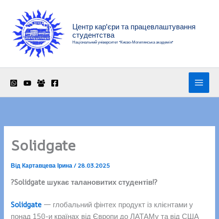
Перейти
до
Центр кар'єри та працевлаштування
вмісту
студентства
Національний університет "Києво-Могилянська академія"
Solidgate
Від
Картавцева Ірина
/
28.03.2025
?Solidgate шукає талановитих студентів!?
Solidgate
— глобальний фінтех продукт із клієнтами у
понад 150-и країнах від Європи до ЛАТАМу та від США