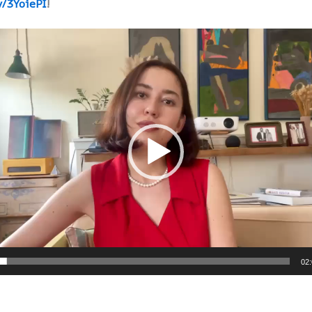
ly/3YoiePI
!
авач
02