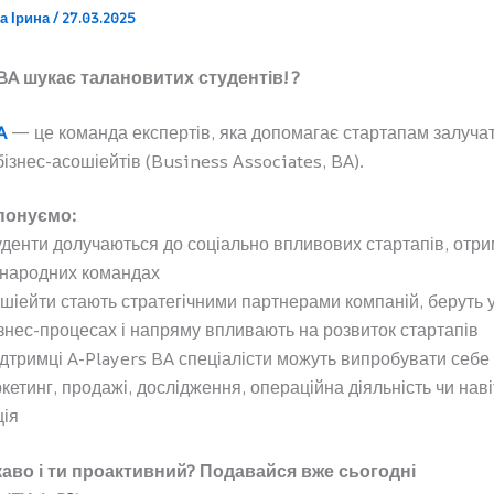
а Ірина
/
27.03.2025
 BA шукає талановитих студентів! ?
A
— це команда експертів, яка допомагає стартапам залуча
ізнес-асошіейтів (Business Associates, BA).
понуємо:
туденти долучаються до соціально впливових стартапів, отр
жнародних командах
ошіейти стають стратегічними партнерами компаній, беруть у
знес-процесах і напряму впливають на розвиток стартапів
ідтримці A-Players BA спеціалісти можуть випробувати себе 
кетинг, продажі, дослідження, операційна діяльність чи наві
ція
ікаво і ти проактивний? Подавайся вже сьогодні