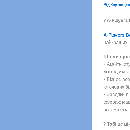
Від
Картавцев
? A-Players
A-Players B
найкращих б
Що ми про
? Амбітні с
досвід у мі
? Бізнес-ас
ключових бі
? Завдяки п
сферах: мар
автоматиза
? Тобі це ц