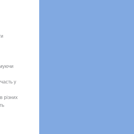
ти
имуючи
часть у
в різних
ть