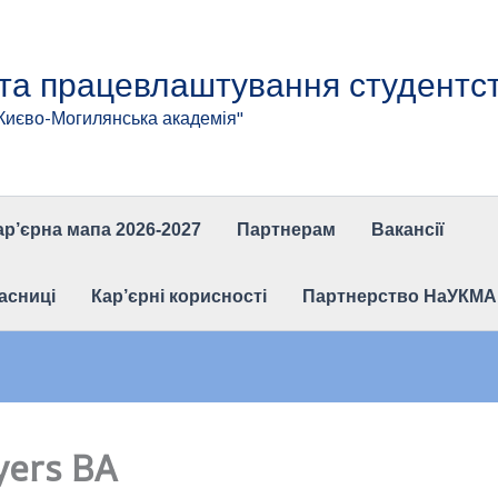
 та працевлаштування студентс
"Києво-Могилянська академія"
ар’єрна мапа 2026-2027
Партнерам
Вакансії
асниці
Кар’єрні корисності
Партнерство НаУКМА та
yers BA