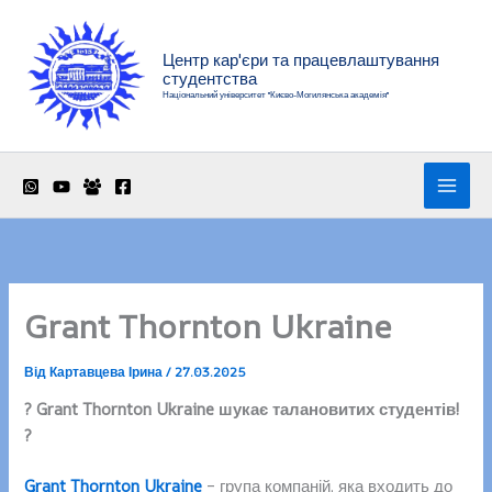
Перейти
до
Центр кар'єри та працевлаштування
вмісту
студентства
Національний університет "Києво-Могилянська академія"
Grant Thornton Ukraine
Від
Картавцева Ірина
/
27.03.2025
? Grant Thornton Ukraine шукає талановитих студентів!
?
Grant Thornton Ukraine
– група компаній, яка входить до