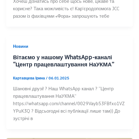
Хочеш дізнатись про себе щось нове, цікаве та
корисне? Така можливість є! Кар’єродопомога JCC
разом із фахівцями «Фора» запрошують тебе
Новини
Вітаємо у нашому WhatsApp-каналі
“Центр працевлаштування НаУКМА”
Картавцева Ірина
/
06.01.2025
Шановні друзі! ? Наш WhatsApp канал ? “Центр
працевлаштування НаУКМА”
https://whatsapp.com/channel/0029Vayb53FBfxo1VZ
YPuK3Q ? Відсьогодні всі публікації лише там)) До
зустрічі в