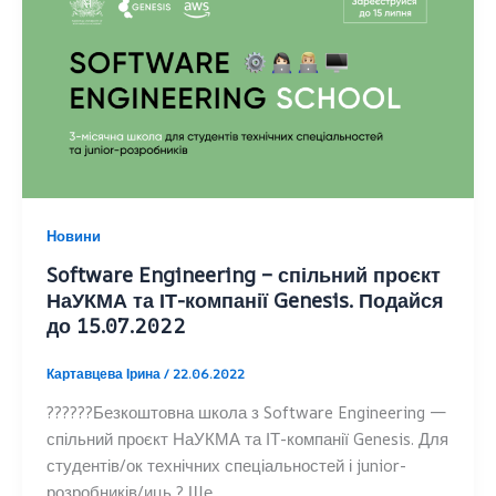
Новини
Software Engineering – спільний проєкт
НаУКМА та ІТ-компанії Genesis. Подайся
до 15.07.2022
Картавцева Ірина
/
22.06.2022
??‍???‍?Безкоштовна школа з Software Engineering —
спільний проєкт НаУКМА та ІТ-компанії Genesis. Для
студентів/ок технічних спеціальностей і junior-
розробників/иць ? Ще