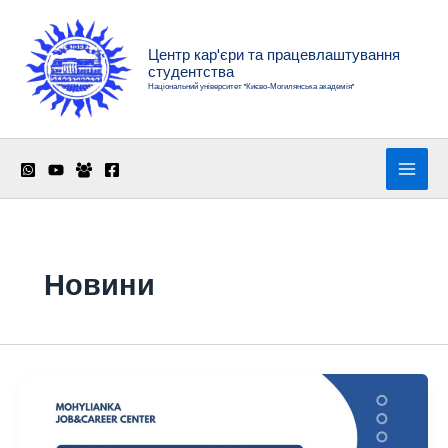
Перейти
до
Центр кар'єри та працевлаштування
вмісту
студентства
Національний університет "Києво-Могилянська академія"
Новини