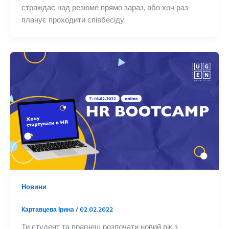
страждає над резюме прямо зараз, або хоч раз
планує проходити співбесіду.
Новини
Картавцева Ірина
/
02.02.2022
Ти студент та прагнеш розпочати новий рік з